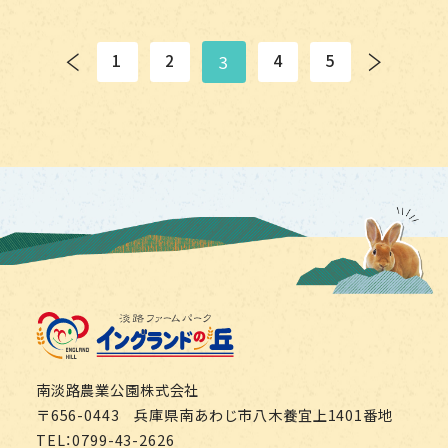
＜
＞
1
2
4
5
3
淡路ファームパーク イング
南淡路農業公園株式会社
〒656-0443 兵庫県南あわじ市八木養宜上1401番地
TEL：0799-43-2626