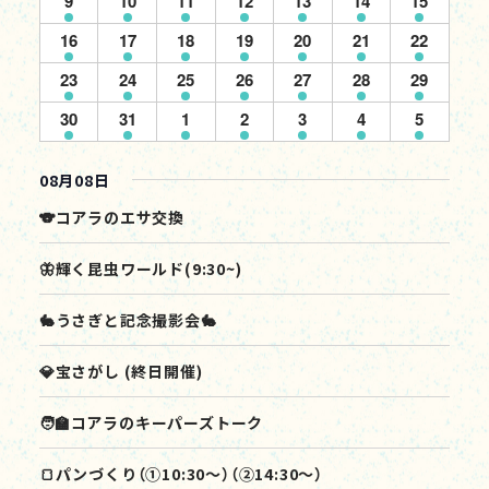
9
10
11
12
13
14
15
を
ト
示
ベ
ベ
ベ
ベ
ベ
ベ
ベ
ト
ト
ト
ト
ト
ト
ト
ト
イ
イ
イ
イ
イ
イ
イ
ー
ン
ン
ン
ン
ン
ン
ン
7
7
7
7
7
7
7
16
17
18
19
20
21
22
検
ベ
ベ
ベ
ベ
ベ
ベ
ベ
の
ト
ト
ト
ト
ト
ト
ト
ナ
イ
イ
イ
イ
イ
イ
イ
ン
ン
ン
ン
ン
ン
ン
7
7
1
5
5
5
5
23
24
25
26
27
28
29
索
ベ
ベ
ベ
ベ
ベ
ベ
ベ
ビ
カ
ト
ト
ト
ト
ト
ト
ト
イ
イ
イ
イ
イ
イ
イ
ン
ン
ン
ン
ン
ン
ン
5
5
1
1
1
1
1
30
31
1
2
3
4
5
ゲ
ベ
ベ
ベ
ベ
ベ
ベ
し
ベ
レ
ト
ト
ト
ト
ト
ト
ト
イ
イ
イ
イ
イ
イ
イ
ン
ン
ン
ン
ン
ン
ン
ー
ベ
ベ
ベ
ベ
ベ
ベ
ベ
て
ト
ト
ト
ト
ト
ト
ト
ン
08月08日
シ
ン
ン
ン
ン
ン
ン
ン
ナ
ト
ト
ト
ト
ト
ト
ト
ョ
ダ
🐨コアラのエサ交換
ン
ビ
ー
🦋輝く昆虫ワールド(9:30~)
ゲ
🐇うさぎと記念撮影会🐇
ー
💎宝さがし (終日開催)
シ
ョ
🧑‍🏫コアラのキーパーズトーク
ン
🍞パンづくり（①10:30～）（②14:30～）