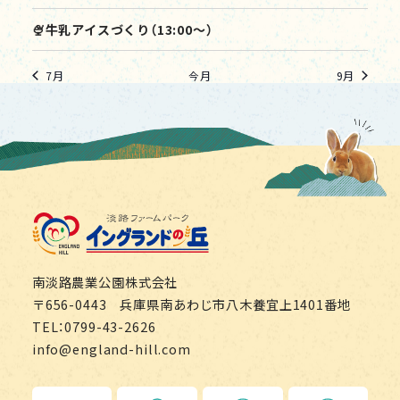
を
🍨牛乳アイスづくり（13:00～）
表
示
7月
今月
9月
淡路ファームパーク イング
南淡路農業公園株式会社
〒656-0443 兵庫県南あわじ市八木養宜上1401番地
TEL：0799-43-2626
info@england-hill.com