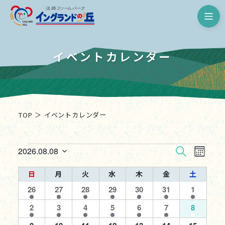
淡路ファームパーク イングランド
イベントカレンダー
TOP
イベントカレンダー
イ
イ
イ
2026.08.08
検
カ
日
索
ベ
レ
ベ
イ
日
日曜日
月
月曜日
火
火曜日
水
水曜日
木
木曜日
金
金曜日
土
土曜日
付
ベ
ン
ン
を
ン
6
7
1
7
7
6
7
26
27
28
29
30
31
1
ベ
ダ
ト
イ
イ
イ
イ
イ
イ
イ
選
ン
ー
7
7
1
7
7
7
ト
7
2
3
4
5
6
7
8
ビ
ン
ベ
ベ
ベ
ベ
ベ
ベ
ベ
択
表
イ
イ
イ
イ
イ
イ
イ
ン
ン
ン
ン
ン
ン
ン
ュ
7
7
7
7
7
7
7