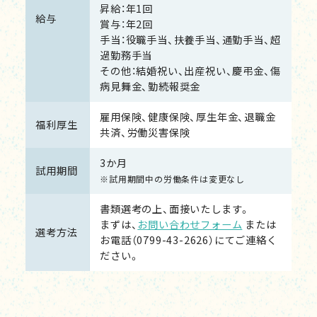
昇給：年1回
給与
賞与：年2回
手当：役職手当、扶養手当、通勤手当、超
過勤務手当
その他：結婚祝い、出産祝い、慶弔金、傷
病見舞金、勤続報奨金
雇用保険、健康保険、厚生年金、退職金
福利厚生
共済、労働災害保険
3か月
試用期間
※試用期間中の労働条件は変更なし
書類選考の上、面接いたします。
まずは、
お問い合わせフォーム
または
選考方法
お電話（0799-43-2626）にてご連絡く
ださい。