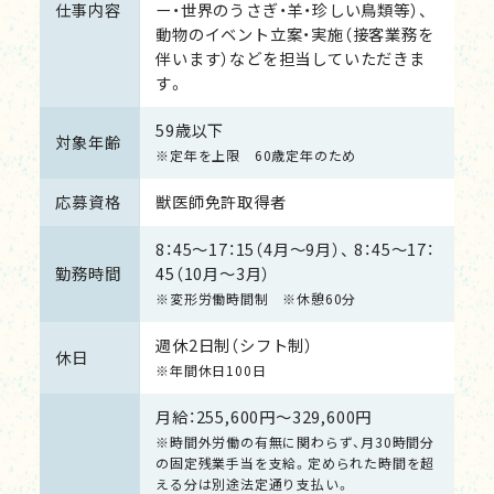
仕事内容
ー・世界のうさぎ・羊・珍しい鳥類等）、
動物のイベント立案・実施（接客業務を
伴います）などを担当していただきま
す。
59歳以下
対象年齢
※定年を上限 60歳定年のため
応募資格
獣医師免許取得者
8：45～17：15（4月～9月）、 8：45～17：
勤務時間
45（10月～3月）
※変形労働時間制 ※休憩60分
週休2日制（シフト制）
休日
※年間休日100日
月給：255,600円～329,600円
※時間外労働の有無に関わらず、月30時間分
の固定残業手当を支給。定められた時間を超
える分は別途法定通り支払い。