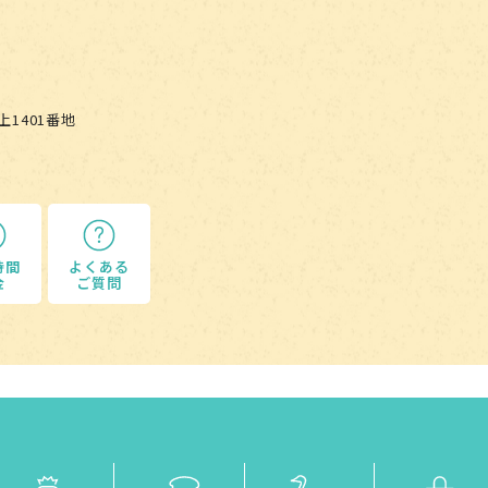
淡路ファームパーク イングランドの丘
上1401番地
時間
よくある
金
ご質問