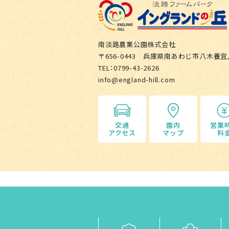
南淡路農業公園株式会社
〒656-0443 兵庫県南あわじ市八木養宜
TEL：0799-43-2626
info@england-hill.com
交通
園内
営業
アクセス
マップ
料