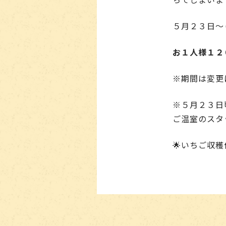
５月２３日～
お１人様１２
※期間は変更
※５月２３日
ご温室のスタ
🌟いちご収