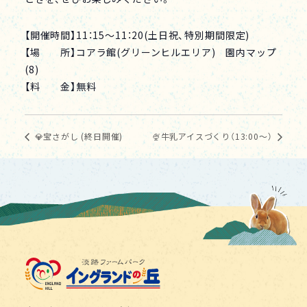
【開催時間】11：15～11：20(土日祝、特別期間限定)
【場 所】コアラ館(グリーンヒルエリア) 園内マップ
(8)
【料 金】無料
💎宝さがし (終日開催)
🍨牛乳アイスづくり（13:00～）
淡路ファームパーク イング