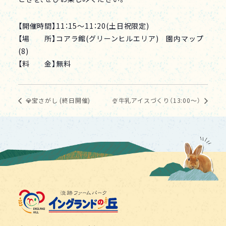
【開催時間】11：15～11：20(土日祝限定)
【場 所】コアラ館(グリーンヒルエリア) 園内マップ
(8)
【料 金】無料
💎宝さがし (終日開催)
🍨牛乳アイスづくり（13:00～）
淡路ファームパーク イング