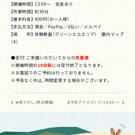
【開催時間】 13:00～ 定員あり
【所要時間】 約30分
【基本料金】 900円（お一人様）
【支払方法】 現金／PayPay／d払い／メルペイ
【場 所】 体験教室（グリーンヒルエリア） 園内マップ
（4）
●受付：ご来園いただいてからの
先着順
※開催時間の
15分前
には受付終了となります。
※お電話でのご予約は行っておりません。
※予告なく中止、時間変更する場合がございます。
💎宝さがし (終日開催)
🍨牛乳アイスづくり（13:00～）